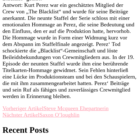
Antwort: Kurt Perez war ein geschätztes Mitglied der
Crew von „The Blacklist“ und wurde für seine Beiträge
anerkannt. Die neunte Staffel der Serie schloss mit einer
emotionalen Hommage an Perez, die seine Bedeutung und
den Einfluss, den er auf die Produktion hatte, hervorhob.
Die Hommage wurde in Form einer Widmung kurz vor
dem Abspann im Staffelfinale angezeigt. Perez‘ Tod
schockierte die „Blacklist“-Gemeinschaft und löste
Beileidsbekundungen von Crewmitgliedern aus. In der 19.
Episode der neunten Staffel wurde ihm eine berührende
Titelkarten-Hommage gewidmet. Sein Fehlen hinterließ
eine Lücke im Produktionsteam und bei den Schauspielern,
die mit ihm zusammengearbeitet hatten. Perez‘ Beiträge
und sein Ruf als fähiges und zuverlässiges Crewmitglied
werden in Erinnerung bleiben.
Beitragsnavigation
Vorheriger Artikel
Steve Mcqueen Ehepartnerin
Nächster Artikel
Saxon O’loughlin
Recent Posts