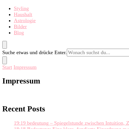
Styling
Haushalt
Astrologie
Bilder
Blog
Suchst
Suche etwas und drücke Enter.
du
nach
Start
Impressum
etwas?
Impressum
Recent Posts
19:19 bedeutung – Spiegelstunde zwischen Intuition, 
18:18 Bedeutung: Eine klare, fundierte Einordnung zw