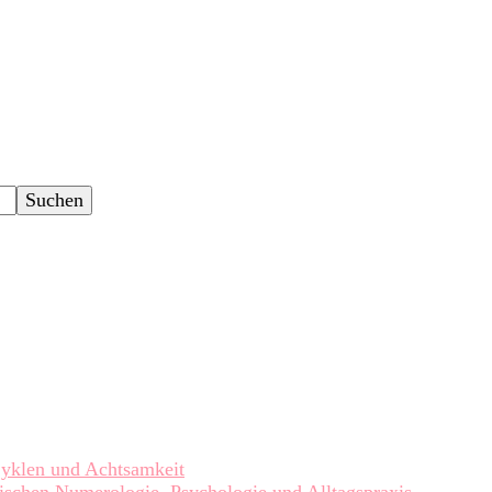
Zyklen und Achtsamkeit
ischen Numerologie, Psychologie und Alltagspraxis