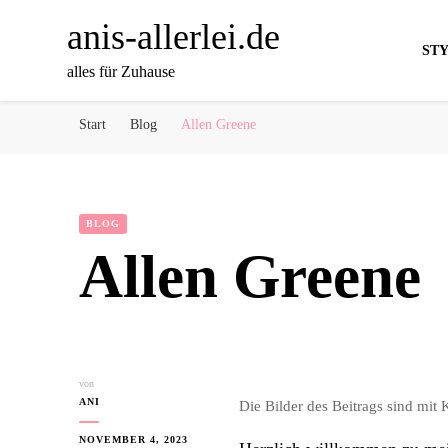
anis-allerlei.de
ST
alles für Zuhause
Start
Blog
Allen Greene
BLOG
Allen Greene
von
ANI
Die Bilder des Beitrags sind mit K
NOVEMBER 4, 2023