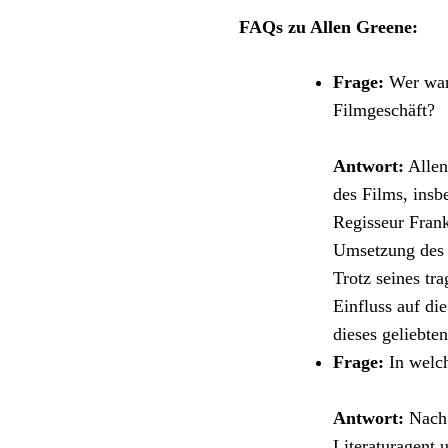
FAQs zu Allen Greene:
Frage:
Wer war 
Filmgeschäft?
Antwort:
Allen
des Films, insb
Regisseur Frank
Umsetzung des 
Trotz seines tr
Einfluss auf di
dieses geliebte
Frage:
In welch
Antwort:
Nach 
Literaturagent 